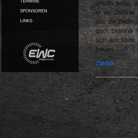
TERMINE
erhofft hatte, 
SPONSOREN
er die Ziellini
das die Beding
LINKS
doch Dominik V
sich am Ende 
freuen.
Zurück