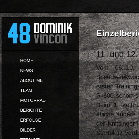
Einzelberi
11. und 12.
HOME
Vom 06.-10.
NEWS
Speedweekwoch
ABOUT ME
ersten Trainin
TEAM
R 600 schon se
MOTORRAD
Beim 1. Zeittr
BERICHTE
etliche andere
ERFOLGE
der Knittlinger
BILDER
Startplatz ver