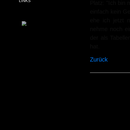
LINKS
Platz: "Ich bin
einfach kein G
ehe ich jetzt 
nehme noch ein
der als Tabell
hat.
Zurück