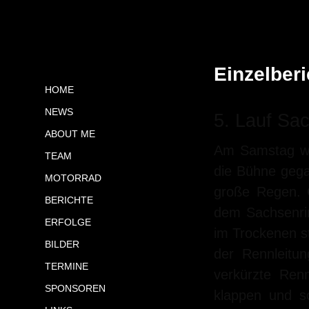
Einzelberi
HOME
NEWS
5. Lauf Sa
ABOUT ME
Am Samstag wa
TEAM
die Bühne gega
MOTORRAD
große Regen. 
BERICHTE
dem Sachsenrin
ERFOLGE
im Trockenen s
BILDER
der Rennleitu
TERMINE
verkürzte Renn
SPONSOREN
klappen und s