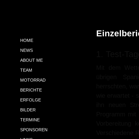
Einzelberi
HOME
NEWS
1. Test-Ta
ABOUT ME
Mit dem Wette
TEAM
übrigen Span
MOTORRAD
herrschten, wa
BERICHTE
wie erwartet - 
ERFOLGE
ihn neuen Str
BILDER
Programm mit 
TERMINE
Vorbereitung 
SPONSOREN
Verschiedene R