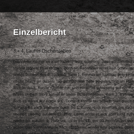
Einzelbericht
3.+ 4. Lauf in Oschersleben
Das Wetter machte es allen Fahrern recht schwierig, denn am Samstag 
startete regnete es in strömen. Doch ein Rennfahrer kennt kein Schmerz. 
jährige Dominik den 9. Startplatz. Beim 1. Rennen am Samstag ging er 
etliche Stürze an diesem Tag gab. Dominik hatte so guten Grip am Hinte
doch in der 5. Runde rutschte ihm sein Hinterrad schlagartig auf der R
fahren und ein Sturz konnte er leider nicht verhindern. Beim 2. Renne
doch es waren nur eisige 9°C. Dominik konnte bei seinem Start gleich 
Yamaha R6 als 5. Platzierte durch die 1. Kurve, doch innerhalb der näc
überholt und lag auf dem 12. Platz. Damit wollte er sich aber nicht zuf
wieder bis auf den 9. Platz vor, bis in der 13. von 20 Rennrunden d
wurde. Das Rennen wurde nach ca. 15.min. wieder neu gestartet. Domi