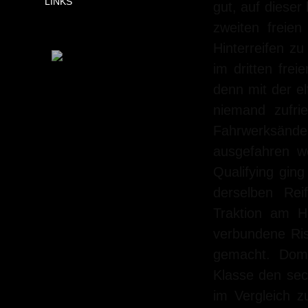
LINKS
gut, auf dieser
zweiten freie
Hinterreifen z
im dritten fre
denn mit der el
niemand zufri
Fahrwerksänder
ausgefahren w
Qualifying gin
derselben Rei
Traktion am H
verbundene Ris
gemacht. Domi
Klasse den se
im Vergleich 