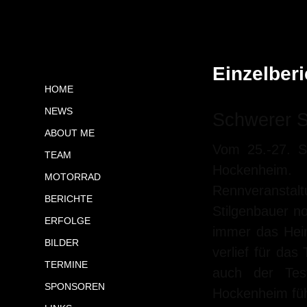
Einzelberi
HOME
NEWS
Schwerer S
ABOUT ME
Vom 25.-27. S
TEAM
Hockenheim. 
MOTORRAD
Rennveranstal
BERICHTE
Stilgenbauer no
ERFOLGE
immer das Heim
BILDER
verlief für das
TERMINE
auch der Tes
SPONSOREN
Hockenheim füh