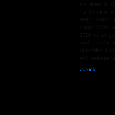
auf einen 9. G
nur Dominik se
Helfer, Gridgir
dieser Sport k
2016 weiter ge
wird es sehr 
Superbike IDM
WM weitergehe
Zurück