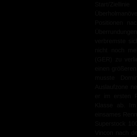
Start/Zielli
Überholmanöver
Positionen na
Überrundungen 
verbremste sic
nicht noch me
(GER) zu verli
einen größeren
musste Domin
Auslaufzone ne
er im ersten 
Klasse ab. Im
einsames Renne
Superstock 10
Vincon nach de