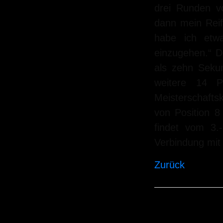
drei Runden v
dann mein Reif
habe ich etw
einzugehen.“ 
als zehn Seku
weitere 14 
Meisterschafts
von Position 
findet vom 3.-
Verbindung mit
Zurück