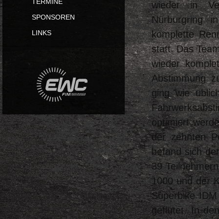
TERMINE
wieder in Ve
SPONSOREN
Nürburgring i
komplette Ren
LINKS
statt. Das Tea
wieder komplet
Abstimmung zus
ging wie üblic
Fahrwerksab
optimiert werde
der zehnten P
befand sich der
39 Teilnehmern
1000 und der K
Superbike IDM 
geflutet. In d