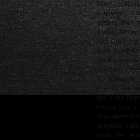
BMW Stilgenb
optimieren, so
gesamt einfah
diesem Zeitpu
zum Qualifyin
nach Dominiks
Qualifying ein
Startplatz steh
die Superpole,
nun am Rennson
das erste Renn
Freitag konnte
absolvieren un
Schwabe hatte 
nach der ers