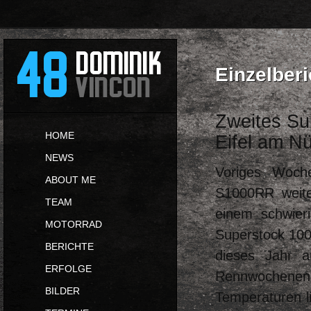
Einzelberi
Zweites Su
HOME
Eifel am Nü
NEWS
Voriges Woch
ABOUT ME
S1000RR weite
TEAM
einem schwier
MOTORRAD
Superstock 10
BERICHTE
dieses Jahr a
ERFOLGE
Rennwochenen
BILDER
Temperaturen l