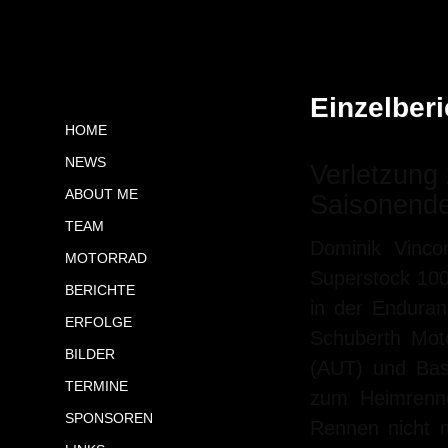
Einzelberi
HOME
NEWS
Verletzung
ABOUT ME
Saisonende
TEAM
Dominik Vinc
MOTORRAD
Superstock 100
BERICHTE
in der Endura
ERFOLGE
Schuberth Mot
BILDER
(AUT) und Bast
TERMINE
zum Heimrenn
SPONSOREN
Rennen nicht m