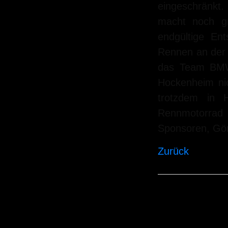
eingeschränkt
macht noch gr
endgültige En
Rennen an der 
das Team BMW 
Hockenheim nic
trotzdem in 
Rennmotorrad
Sponsoren, Gön
Zurück