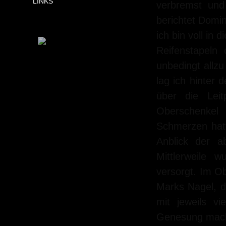
LINKS
verbremst und
berichtet Domin
ich bin voll in 
Reifenstapeln 
unbedingt allzu
lag ich hinter 
über die Lei
Oberschenke
Schmerzen hatte
Anblick der a
Mittlerweile 
versorgt. Im O
Marks Nagel, d
mit jeweils v
Genesung macht