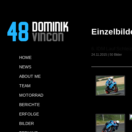
Einzelbild
6. IDM Lauf Schlei
24.11.2015 | 50 Bilder
HOME
NEWS
ABOUT ME
TEAM
MOTORRAD
BERICHTE
ERFOLGE
BILDER